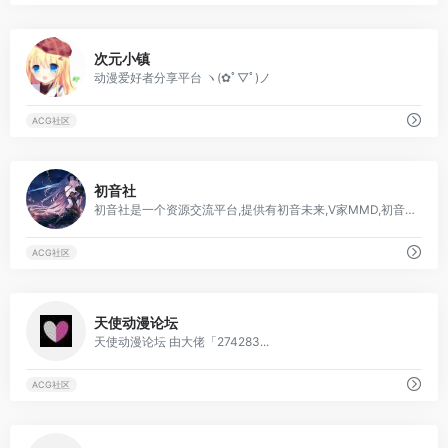
2
次元小镇
动漫爱好者分享平台 ヽ(✿ﾟ▽ﾟ)ノ
ACG社区
0
初音社
初音社是一个资源交流平台,提供有初音未来,V家MMD,初音演唱会, 动漫图片, 二次元音乐,游戏等相关资源, 欢迎大家在这里分享和交换资源情报,
ACG社区
0
天使动漫论坛
天使动漫论坛 由大佬「274283...
ACG社区
1