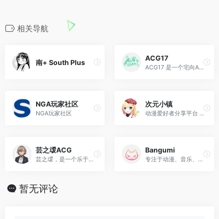
相关导航
ACG17
南+ South Plus
ACG17 是一个宅向ACG动漫资源信息分享站点，专注分享ACG趣闻资讯和高清动漫游戏音乐资源，在这里你能找到很多欢乐。
NGA玩家社区
次元小镇
NGA玩家社区
动漫爱好者分享平台 ヽ(✿ﾟ▽ﾟ)ノ
芸之叆ACG
Bangumi
芸之叆，是一个乐于免费分享的资讯站点，站内没有任何充值积分和购买会员渠道，也没有强制要求购买会员下载的提示，我们秉承着免费到底的原则运营站点，绝不会出现乱收费的现象，...
专注于动漫、音乐、游戏领域，帮助你分享、发现与结识同好的ACG网络
暂无评论