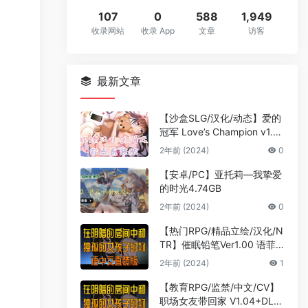
107
0
588
1,949
收录网站
收录 App
文章
访客
最新文章
【沙盒SLG/汉化/动态】爱的
冠军 Love’s Champion v1.1.
3 汉化版【PC+安卓/2.8G】
2年前 (2024)
0
【安卓/PC】亚托莉—我挚爱
的时光4.74GB
2年前 (2024)
0
【热门RPG/精品立绘/汉化/N
TR】催眠铅笔Ver1.00 语菲
精翻汉化移植作弊版+作弊码
2年前 (2024)
1
【新作/PC/安卓直装/1.5G】
【教育RPG/监禁/中文/CV】
职场女友带回家 V1.04+DLC