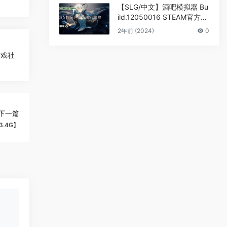
【SLG/中文】酒吧模拟器 Bu
ild.12050016 STEAM官方中
文版【3.1G】
2年前 (2024)
0
G游戏社
下一篇
3.4G】