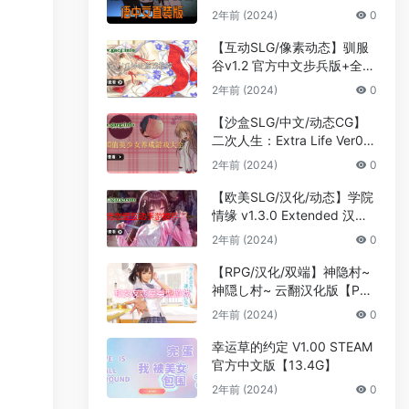
官中步兵版【PC/安卓直装/1
2年前 (2024)
0
G】
【互动SLG/像素动态】驯服
谷v1.2 官方中文步兵版+全D
LC[712MB]
2年前 (2024)
0
【沙盒SLG/中文/动态CG】
二次人生：Extra Life Ver0.7
9 官方中文步兵版【PC+安
2年前 (2024)
0
卓/2G/更新】
【欧美SLG/汉化/动态】学院
情缘 v1.3.0 Extended 汉化
版【PC+安卓/3.6G/更新】
2年前 (2024)
0
【RPG/汉化/双端】神隐村~
神隠し村~ 云翻汉化版【PC
+安卓/660M】
2年前 (2024)
0
幸运草的约定 V1.00 STEAM
官方中文版【13.4G】
2年前 (2024)
0