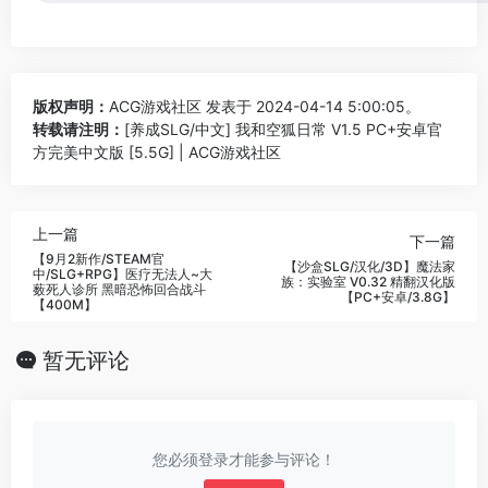
版权声明：
ACG游戏社区
发表于 2024-04-14 5:00:05。
转载请注明：
[养成SLG/中文] 我和空狐日常 V1.5 PC+安卓官
方完美中文版 [5.5G] | ACG游戏社区
上一篇
下一篇
【9月2新作/STEAM官
【沙盒SLG/汉化/3D】魔法家
中/SLG+RPG】医疗无法人~大
族：实验室 V0.32 精翻汉化版
薮死人诊所 黑暗恐怖回合战斗
【PC+安卓/3.8G】
【400M】
暂无评论
您必须登录才能参与评论！