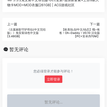
物卡MOD+MOD衣服[261GB] | ACG游戏社区
上一篇
下一篇
《古墓丽影守护劳拉(中文完结
【欧美SLG/中文/动态】哦~爸
版）》免安装绿色中文版
爸！Oh~Daddy！V0.10 汉化版
[3.48GB]
【PC+安卓/570M】
暂无评论
您必须登录才能参与评论！
立即登录
暂无评论...