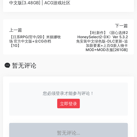
中文版[3.48GB] | ACG游戏社区
下一篇
上一篇
【I社新作】《甜心选择2
【日系RPG/官中/2D】米丽娜牧
HoneySelect2-DX》Ver 5.3.2
场 官方中文版+全CG存档
免安装中文绿色版-DLC更新-追
【1G】
加新要素+上百G新人物卡
MOD+MOD衣服[261GB]
暂无评论
您必须登录才能参与评论！
立即登录
暂无评论...