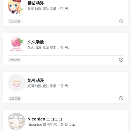
番茄动漫
番茄动漫 魔法需求：否 网...
次元动漫
0
久久动漫
久久动漫 魔法需求：否 网...
次元动漫
0
妮可动漫
妮可动漫 魔法需求：否 网...
次元动漫
0
Niconico ニコニコ
Niconico 魔法需求：是 &nbsp;