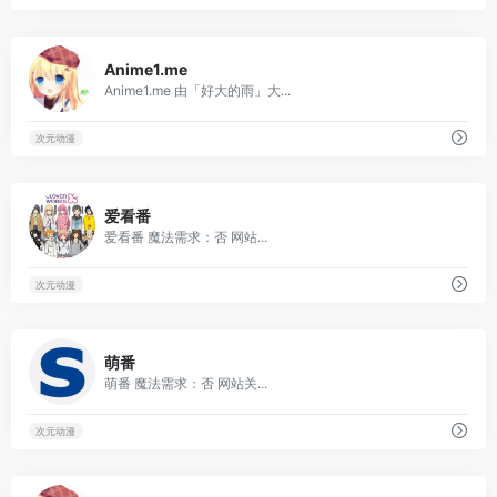
0
Anime1.me
Anime1.me 由「好大的雨」大...
次元动漫
0
爱看番
爱看番 魔法需求：否 网站...
次元动漫
0
萌番
萌番 魔法需求：否 网站关...
次元动漫
0