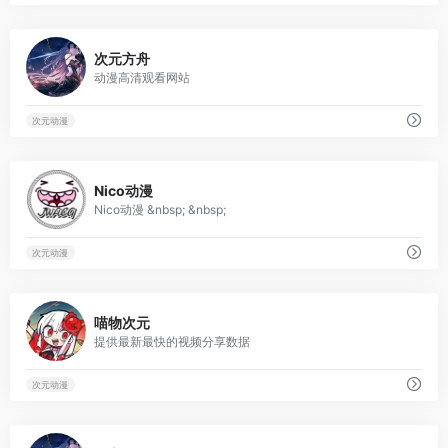
0
次元方舟
动漫高清观看网站
次元动漫
0
Nico动漫
Nico动漫 &nbsp; &nbsp;
次元动漫
0
喵物次元
提供最新最快的视频分享数据
次元动漫
1