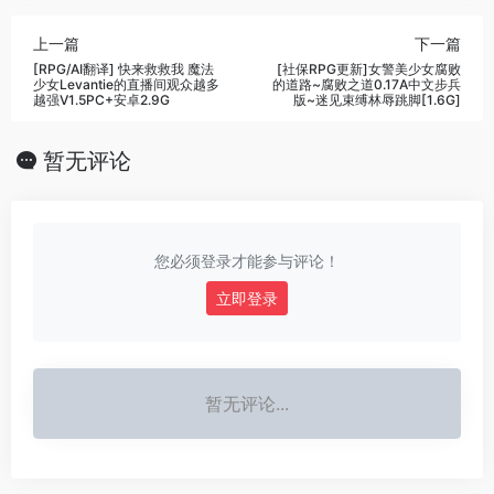
上一篇
下一篇
[RPG/AI翻译] 快来救救我 魔法
[社保RPG更新]女警美少女腐败
少女Levantie的直播间观众越多
的道路~腐败之道0.17A中文步兵
越强V1.5PC+安卓2.9G
版~迷见束缚林辱跳脚[1.6G]
暂无评论
您必须登录才能参与评论！
立即登录
暂无评论...