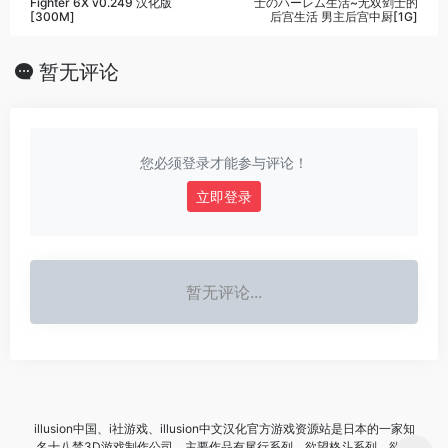
Fighter 6X v0.249 汉化版
士のハーレム生活~无双剑士的
[300M]
后宫生活 男主后宫中厨[1G]
暂无评论
您必须登录才能参与评论！
立即登录
暂无评论...
illusion中国、i社游戏、illusion中文汉化官方游戏资源站是日本的一家知
名十八禁3D游戏制作公司，主要作品有尾行系列、欲望格斗系列、欲望