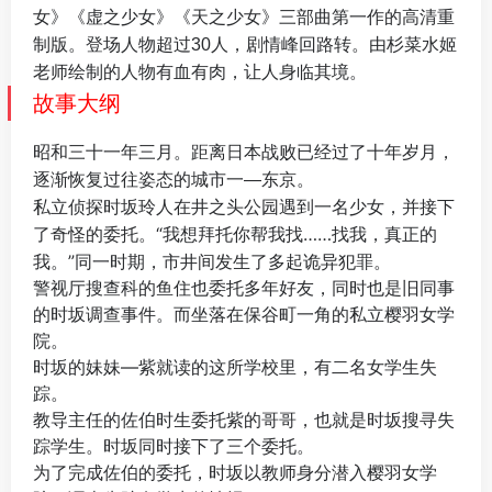
女》《虚之少女》《天之少女》三部曲第一作的高清重
制版。登场人物超过30人，剧情峰回路转。由杉菜水姬
老师绘制的人物有血有肉，让人身临其境。
故事大纲
昭和三十一年三月。距离日本战败已经过了十年岁月，
逐渐恢复过往姿态的城市一—东京。
私立侦探时坂玲人在井之头公园遇到一名少女，并接下
“我想拜托你帮我找……找我，真正的
了奇怪的委托。
我。”同一时期，市井间发生了多起诡异犯罪。
警视厅搜查科的鱼住也委托多年好友，同时也是旧同事
的时坂调查事件。而坐落在保谷町一角的私立樱羽女学
院。
时坂的妹妹—紫就读的这所学校里，有二名女学生失
踪。
教导主任的佐伯时生委托紫的哥哥，也就是时坂搜寻失
踪学生。时坂同时接下了三个委托。
为了完成佐伯的委托，时坂以教师身分潜入樱羽女学