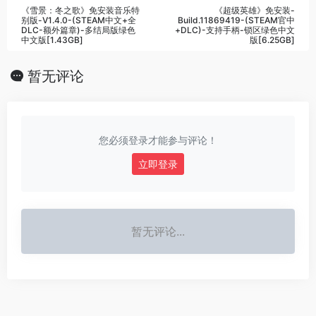
《雪景：冬之歌》免安装音乐特
《超级英雄》免安装-
别版-V1.4.0-(STEAM中文+全
Build.11869419-(STEAM官中
DLC-额外篇章)-多结局版绿色
+DLC)-支持手柄-锁区绿色中文
中文版[1.43GB]
版[6.25GB]
暂无评论
您必须登录才能参与评论！
立即登录
暂无评论...