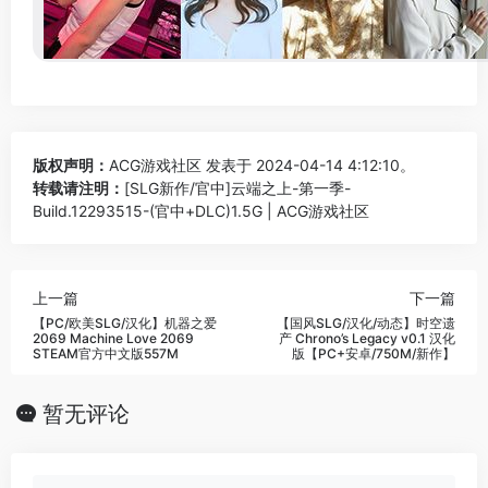
版权声明：
ACG游戏社区
发表于 2024-04-14 4:12:10。
转载请注明：
[SLG新作/官中]云端之上-第一季-
Build.12293515-(官中+DLC)1.5G | ACG游戏社区
上一篇
下一篇
【PC/欧美SLG/汉化】机器之爱
【国风SLG/汉化/动态】时空遗
2069 Machine Love 2069
产 Chrono’s Legacy v0.1 汉化
STEAM官方中文版557M
版【PC+安卓/750M/新作】
暂无评论