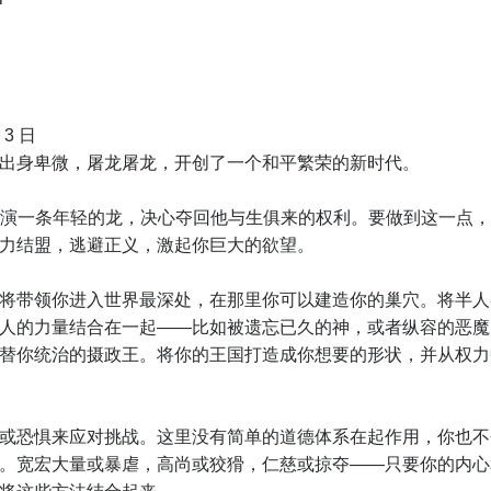
日
 3 日
出身卑微，屠龙屠龙，开创了一个和平繁荣的新时代。
，你扮演一条年轻的龙，决心夺回他与生俱来的权利。要做到这一点
力结盟，逃避正义，激起你巨大的欲望。
将带领你进入世界最深处，在那里你可以建造你的巢穴。将半人
人的力量结合在一起——比如被遗忘已久的神，或者纵容的恶魔
替你统治的摄政王。将你的王国打造成你想要的形状，并从权力
或恐惧来应对挑战。这里没有简单的道德体系在起作用，你也不
。宽宏大量或暴虐，高尚或狡猾，仁慈或掠夺——只要你的内心