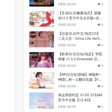
官中步兵版【PC/安卓直装/1
2年前 (2024)
0
G】
【互动SLG/像素动态】驯服
谷v1.2 官方中文步兵版+全D
LC[712MB]
2年前 (2024)
0
【沙盒SLG/中文/动态CG】
二次人生：Extra Life Ver0.7
9 官方中文步兵版【PC+安
2年前 (2024)
0
卓/2G/更新】
【欧美SLG/汉化/动态】学院
情缘 v1.3.0 Extended 汉化
版【PC+安卓/3.6G/更新】
2年前 (2024)
0
【RPG/汉化/双端】神隐村~
神隠し村~ 云翻汉化版【PC
+安卓/660M】
2年前 (2024)
0
幸运草的约定 V1.00 STEAM
官方中文版【13.4G】
2年前 (2024)
0