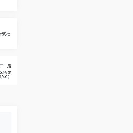
G游戏社
下一篇
.16 汉
卓/4G】