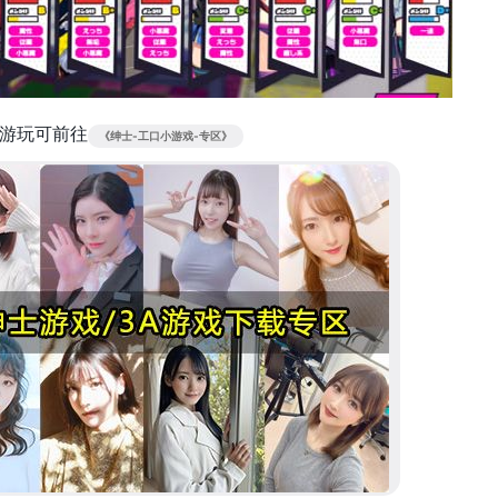
游玩可前往
《绅士-工口小游戏-专区》