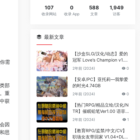
107
0
588
1,949
收录网站
收录 App
文章
访客
最新文章
【沙盒SLG/汉化/动态】爱的
冠军 Love’s Champion v1.1.
，你需
3 汉化版【PC+安卓/2.8G】
2年前 (2024)
0
【安卓/PC】亚托莉—我挚爱
的时光4.74GB
类部
。重
2年前 (2024)
0
中获
【热门RPG/精品立绘/汉化/N
TR】催眠铅笔Ver1.00 语菲
精翻汉化移植作弊版+作弊码
2年前 (2024)
1
【新作/PC/安卓直装/1.5G】
会因
【教育RPG/监禁/中文/CV】
和思
职场女友带回家 V1.04+DLC