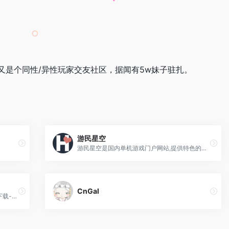
是个同性/异性玩家交友社区，据闻有5w妹子驻扎。
游民星空
游民星空是国内单机游戏门户网站,提供特色的游戏资讯,大量游戏攻略,经验,评测文章,以及热门游戏资料专题
CnGal
永久免费单机、switch游戏下载-PC游戏下载-switch破解游戏下载